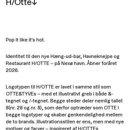
H/Otte
↓
Pop it like it’s hot.
Identitet til den nye Hæng-ud-bar, Havneknejpe og
Restaurant H/OTTE – på Nexø havn. Åbner foråret
2026.
Logotypen til H/OTTE er lavet i samme stil som
OTTE&TYVEs – med et illustrativt greb i både &-
tegnet og /-tegnet. Begge steder deler nemlig tallet
8(nr. 28 og nr. 8), som derfor optræder som OTTE i
begge logotyper og skaber genkendelighed mellem
de to brands. Illustrationsstilen er ens, men med nye
motiver og farver – inspireret af H/OTTEs